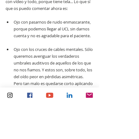
con vídeo y todo, porque tiene tela... Lo que sí 
que os puedo comentar ahora es:
Ojo con pasarnos de ruido enmascarante, 
porque podemos llegar al UCL sin darnos 
cuenta y no es agradable para el paciente.
Ojo con los cruces de cables mentales. Sólo 
queremos averiguar los verdaderos 
umbrales auditivos de aquellos de los que 
no nos fiamos. Y estos son, sobre todo, los 
del oído peor en pérdidas asimétricas. 
Pero tan malo es quedarse corto aplicando 
las normas como pasarse y enmascarar de 
más.
Y por último, y el fallo más grave... 
¡¡¡ojo 
con no enmascarar!!!
 No enmascarar 
cuando es debido supone un mal 
diagnóstico del problema auditivo del 
paciente, una mala indicación 