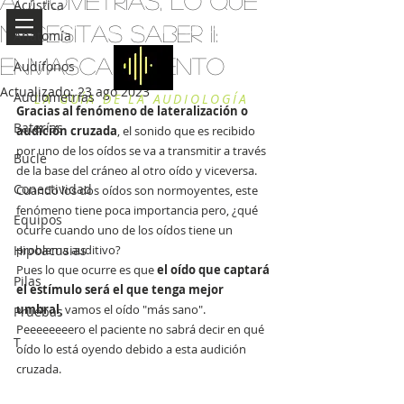
Audiometrías, lo que
Acústica
La audiologuía
necesitas saber II:
Anatomía
ENMASCARAMIENTO
Audífonos
Actualizado:
23 ago 2023
Audiometrías
LA GUÍA DE LA AUDIOLOGÍA
Gracias al fenómeno de lateralización o 
Baterías
audición cruzada
, el sonido que es recibido 
por uno de los oídos se va a transmitir a través 
Bucle
de la base del cráneo al otro oído y viceversa. 
Conectividad
Cuando los dos oídos son normoyentes, este 
fenómeno tiene poca importancia pero, ¿qué 
Equipos
ocurre cuando uno de los oídos tiene un 
Hipoacusias
problema auditivo?
Pues lo que ocurre es que 
el oído que captará 
Pilas
el estímulo será el que tenga mejor 
umbral
, vamos el oído "más sano". 
Pruebas
Peeeeeeeero el paciente no sabrá decir en qué 
T
oído lo está oyendo debido a esta audición 
cruzada.