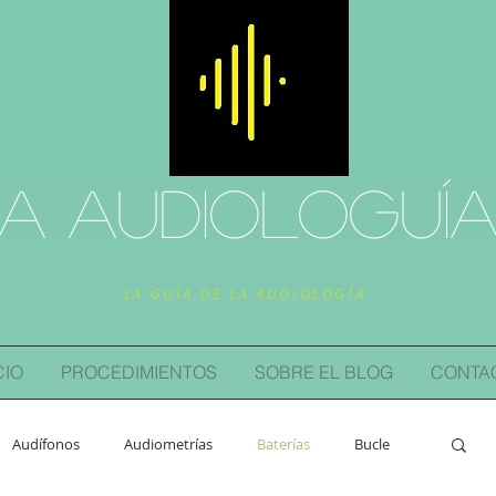
a audiologuí
LA GUÍA DE LA AUDIOLOGÍA
CIO
PROCEDIMIENTOS
SOBRE EL BLOG
CONTA
Audífonos
Audiometrías
Baterías
Bucle