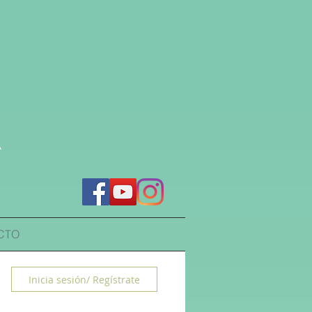
a
CTO
Inicia sesión/ Regístrate