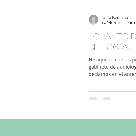
oacusias
Pilas
Pruebas
T
Laura Palomino
14 feb 2019
2 min
¿CUÁNTO D
DE LOS AU
He aquí una de las 
gabinete de audiolog
decíamos en el anteri